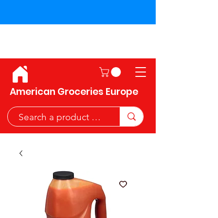
Shipping across the European
Union!
American Groceries Europe