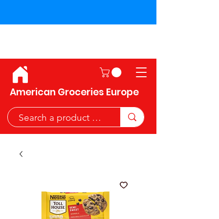
Shipping across the European
Union!
American Groceries Europe